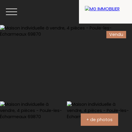
Vendu
Menu
Estimation
+ de photos