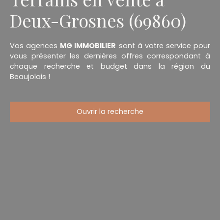
Deux-Grosnes (69860)
Vos agences
MG IMMOBILIER
sont à votre service pour
vous présenter les dernières offres correspondant à
chaque recherche et budget dans la région du
Beaujolais !
Ouvrir la recherche
Type d'offre
Vente
Type de bien
Terrain
Localisation
Deux-Grosnes (69860)