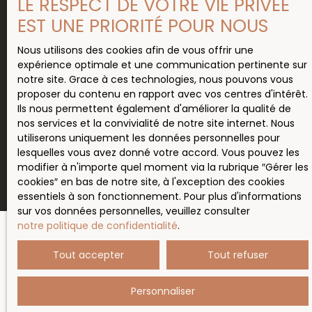
LE RESPECT DE VOTRE VIE PRIVÉE
Société Worldline, Service Bloctel, CS 61311, 41013
BLOIS CEDEX.
EST UNE PRIORITÉ POUR NOUS
Pour en savoir plus sur le traitement de vos
Nous utilisons des cookies afin de vous offrir une
données personnelles, veuillez consulter notre
expérience optimale et une communication pertinente sur
politique de confidentialité
.
notre site. Grace à ces technologies, nous pouvons vous
proposer du contenu en rapport avec vos centres d'intérêt.
Ils nous permettent également d'améliorer la qualité de
nos services et la convivialité de notre site internet. Nous
Recevoir des annonces
utiliserons uniquement les données personnelles pour
lesquelles vous avez donné votre accord. Vous pouvez les
modifier à n'importe quel moment via la rubrique ″Gérer les
cookies″ en bas de notre site, à l'exception des cookies
essentiels à son fonctionnement. Pour plus d'informations
sur vos données personnelles, veuillez consulter
notre politique de confidentialité
.
Tout accepter
Tout refuser
JE RECHERCHE UN BIEN
Personnaliser
Location appartement Beaujeu (69430)