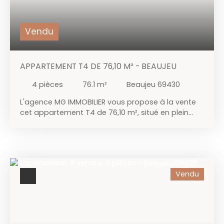
Vendu
APPARTEMENT T4 DE 76,10 M² - BEAUJEU
4
pièces
76.1
m²
Beaujeu 69430
L'agence MG IMMOBILIER vous propose à la vente
cet appartement T4 de 76,10 m², situé en plein
cœur du village de Beaujeu. Au deuxième étage
d'une petite copropriété de 8 lots, cet
appartement se compose d'une pièce de vie
lumineuse avec cuisine aménagée et équipée, de
trois chambres dont une avec dressing, d'une
Vendu
salle d'eau avec simple vasque et WC. Rénové en
2023, il bénéficie d'un chauffage électrique neuf,
de fenêtres en double vitrage, et affiche un DPE
classé en D — Idéal pour un investissement locatif.
Les plus : une belle luminosité, la proximité