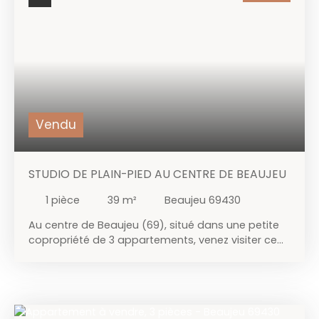
L'appartement est équipé d'un chauffage
individuel électrique en fluide caloporteur. Une
cave privative de 7 m², un espace de stockage
commun et une place de stationnement privative
sont inclus, ainsi qu'un beau parc arboré de plus
de 5000 m² offrant tranquillité et vue agréable.
Charges annuelles : 1636€. Copropriété de 40 lots,
dont 20 logements.
Vendu
STUDIO DE PLAIN-PIED AU CENTRE DE BEAUJEU
1
pièce
39
m²
Beaujeu 69430
Au centre de Beaujeu (69), situé dans une petite
copropriété de 3 appartements, venez visiter ce
studio de 39,04 m² (loi carrez) au RDC de
l'immeuble. Cet appartement se compose d'un
coin cuisine, d'un espace salon / séjour, d'une
salle d'eau et toilettes. Vous disposerez
également d'une petite annexe "débarras" dans