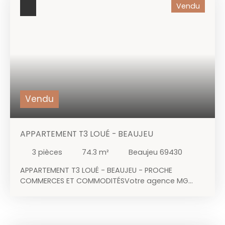
Vendu
les parties communes. Huisseries double vitrage
avec volets roulants électriques, isolation des
murs et plafond, chauffage central au gaz de ville,
assainissement tout à l'égout... Syndic bénévole
avec faibles charges de copropriété (60 euros
annuel). Contact : Agent commercial Jérôme
Ducroux 06. 69. 79. 14.
05
Vendu
APPARTEMENT T3 LOUÉ - BEAUJEU
3
pièces
74.3
m²
Beaujeu 69430
APPARTEMENT T3 LOUÉ - BEAUJEU - PROCHE
COMMERCES ET COMMODITÉSVotre agence MG
Immobilier vous propose cet appartement de 3
pièces de 74m², vendu loué. Son intérieur est
composé d'une pièce à vivre, de deux chambres,
d'une cuisine aménagée, d'une salle d'eau et de