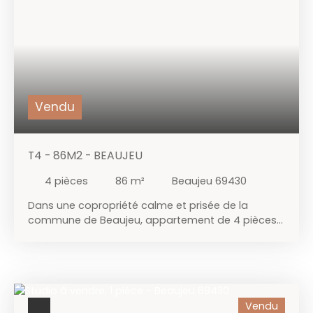
indépendants.
Vendu
T4 - 86M2 - BEAUJEU
4
pièces
86
m²
Beaujeu 69430
Dans une copropriété calme et prisée de la
commune de Beaujeu, appartement de 4 pièces
d'environ 86 m² carrez. Situé au 1ᵉ étage en demi-
palier supérieur, il se compose d'un hall d'entrée
avec placard, faisant office de dégagement, une
pièce à vivre avec une cuisine aménagée
ancienne ouvrant sur un balcon. Trois chambres,
Vendu
une salle d'eau et des toilettes séparées.