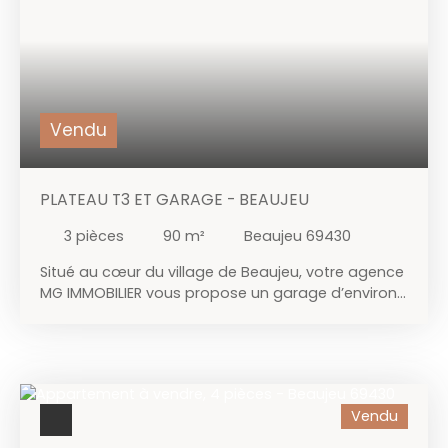
de 7 m², un espace de stockage commun et une
place de stationnement privative sont inclus, ainsi
qu'un beau parc arboré de plus de 5000 m²
offrant tranquillité et vue agréable. Charges
annuelles : 1240,38€ + Fonds travaux : 184,80€ .
Copropriété de 40 lots, dont 20 logements.
Vendu
PLATEAU T3 ET GARAGE - BEAUJEU
3
pièces
90
m²
Beaujeu 69430
Situé au cœur du village de Beaujeu, votre agence
MG IMMOBILIER vous propose un garage d’environ
30 m² + une cave de 12 m² ainsi qu’un plateau de
110 m² de plancher (environ 90 m² loi Carrez). Ce
dernier se compose de trois pièces entièrement à
aménager, offrant un fort potentiel pour la
création d’un appartement selon vos envies. Idéal
Vendu
pour un projet d’investissement, le bien est vendu
avec des compteurs d’eau et d’électricité