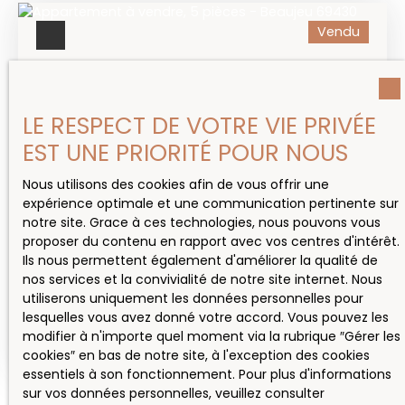
WC. Cet appartement est équipé d'un chauffage
Vendu
individuel fonctionnant à l'électricité. Un balcon,
une cave et une place de stationnement viennent
compléter cet appartement. Ce bien, parfait pour
un investissement, est à découvrir sans attendre.
Contactez Margaux Dubié pour organiser une
LE RESPECT DE VOTRE VIE PRIVÉE
visite ! Revenus locatifs annuels de 6600€.
EST UNE PRIORITÉ POUR NOUS
Charges de l'année précédente : 1225,39€ dont
817,06€ récupérables sur le locataire. Copropriété
Nous utilisons des cookies afin de vous offrir une
comprenant 40 lots, dont 20 logements. DPE : E
Vendu
expérience optimale et une communication pertinente sur
(274 kWh/m²/an) - GES : B (8 CO2/m²/an)
notre site. Grace à ces technologies, nous pouvons vous
Estimation des dépenses annuelles : entre 1 240€
proposer du contenu en rapport avec vos centres d'intérêt.
et 1 740€, selon les tarifs de 2021. Les informations
APPARTEMENT À VENDRE, 5 PIÈCES - BEAUJEU
Ils nous permettent également d'améliorer la qualité de
sur les risques auxquels ce bien est exposé sont
nos services et la convivialité de notre site internet. Nous
disponibles sur le site Géorisques : www.
69430
5
pièces
122.26
m²
Beaujeu 69430
utiliserons uniquement les données personnelles pour
georisques. gouv. fr.
lesquelles vous avez donné votre accord. Vous pouvez les
Appartement de type 4 de 122,26m² Carrez à
modifier à n'importe quel moment via la rubrique ″Gérer les
rafraichir dans le centre de Beaujeu. Situé au
cookies″ en bas de notre site, à l'exception des cookies
deuxième étage d'une petite copropriété de 3
essentiels à son fonctionnement. Pour plus d'informations
lots, il comprend : une pièce de vie lumineuse, une
sur vos données personnelles, veuillez consulter
cuisine aménagée séparée, l'accès à la salle