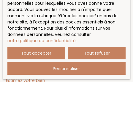
Vente maison Deux-Grosnes (69860)
personnelles pour lesquelles vous avez donné votre
accord. Vous pouvez les modifier à n'importe quel
Vente terrain Saint-Didier-sur-Beaujeu (69430)
moment via la rubrique ″Gérer les cookies″ en bas de
Vente maison Beaujeu (69430)
notre site, à l'exception des cookies essentiels à son
fonctionnement. Pour plus d'informations sur vos
Vente maison Saint-Didier-sur-Beaujeu (69430)
données personnelles, veuillez consulter
Vente maison Saint-Étienne-des-Oullières (69460)
notre politique de confidentialité
.
Tout accepter
Tout refuser
JE SUIS PROPRIÉTAIRE
Personnaliser
Estimez votre bien
Vendre avec nous
Espace vendeur
Gestion locative
Nous contacter