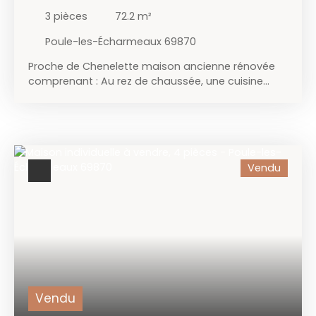
- POULE-LES-ÉCHARMEAUX 69870
3
pièces
72.2
m²
Poule-les-Écharmeaux 69870
Proche de Chenelette maison ancienne rénovée
comprenant : Au rez de chaussée, une cuisine
équipée avec un poêle a bois, un salon, une salle
d’eau, un wc, à l’étage, deux chambres, un grenier.
Dépendances, un double garage, un atelier, une
remise, une cave le tout sur 1330 m² de terrain clos
et arborés avec une terrasse couverte, un bassin
Vendu
d’agrément, un ruisseau. Chauffage électrique et
bois, assainissement individuel.
Vendu