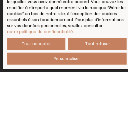
correspondant à votre
lesquelles vous avez donné votre accord. Vous pouvez les
modifier à n'importe quel moment via la rubrique ″Gérer les
recherche !
cookies″ en bas de notre site, à l'exception des cookies
essentiels à son fonctionnement. Pour plus d'informations
sur vos données personnelles, veuillez consulter
Prénom
notre politique de confidentialité
.
Tout accepter
Tout refuser
Nom
Personnaliser
Email
Type d'offre
Vente
Type de bien
Maison
Localisation
Poule-les-Écharmeaux (69870)
Budget max (€)