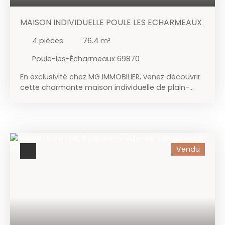
MAISON INDIVIDUELLE POULE LES ECHARMEAUX
4
pièces
76.4
m²
Poule-les-Écharmeaux 69870
En exclusivité chez MG IMMOBILIER, venez découvrir
cette charmante maison individuelle de plain-
pied, construite dans les années 1970 sur un
spacieux terrain de 2250m2. Elle comprend un hall
d'entrée distribuant une cuisine aménagé
séparée, un séjour avec porte fenêtre sur coin
terrasse, trois chambres, une salle de bain, un wc
Vendu
séparé et un cellier. Le gros œuvre est en bon état
général, relié au tout-à-l'égout et disposant d'un
chauffage au gaz de ville via une chaudière
récente. Quelques travaux sont à prévoir à
l'intérieur, offrant ainsi l'opportunité de
personnaliser cet espace selon vos goûts et
besoins. N'attendez plus pour venir visiter cette
maison pleine de potentiel et laissez-vous séduire