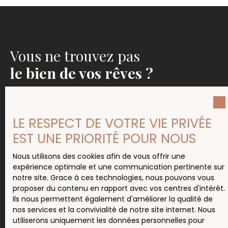
l’étage, un dégagement distribuant trois
spacieuses chambres et une salle d'eau avec wc
ainsi qu'un wc séparé. Au deuxième des combles
entièrement aménageables. Chauffage central
existant à réadapter et cheminée existante, relié
Vous ne trouvez pas
au tout à l'égout, double vitrage et toiture en bon
état. Cave en sous-sol et puits. Parcelle de 340m2.
le bien de vos rêves ?
Contactez-nous par téléphone ou par mail, nous
serons heureux de prendre rendez-vous pour échanger
avec vous sur votre projet et vos besoins.
LE RESPECT DE VOTRE VIE PRIVÉE
EST UNE PRIORITÉ POUR NOUS
Nous vous invitons également à créer une alerte email
sur notre site pour recevoir directement les nouveaux
Nous utilisons des cookies afin de vous offrir une
biens que nous rentrons chaque semaine.
expérience optimale et une communication pertinente sur
notre site. Grace à ces technologies, nous pouvons vous
proposer du contenu en rapport avec vos centres d'intérêt.
Ils nous permettent également d'améliorer la qualité de
nos services et la convivialité de notre site internet. Nous
Ne manquez plus aucun bien
utiliserons uniquement les données personnelles pour