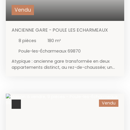
par son cadre de vie paisible.
Vendu
ANCIENNE GARE - POULE LES ECHARMEAUX
8
pièces
180
m²
Poule-les-Écharmeaux 69870
Atypique : ancienne gare transformée en deux
appartements distinct, au rez-de-chaussée; un
appartement comprenant pièce de vie, une
cuisine aménagée, deux chambres, une salle
d’eau avec wc (65m²). A l'étage l'appartement
N°2 comprend une cuisine aménagée, un séjour,
trois chambres, une salle d’eau avec wc (90m²).
Vendu
Au 3ème, des combles aménagés. Le tout pourvu
d'un chauffage électrique, couverture en bon état
général et relié au tout à l'égout. Parcelle de
terrain de 645m².