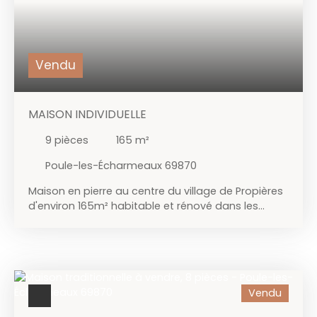
Vendu
MAISON INDIVIDUELLE
9
pièces
165
m²
Poule-les-Écharmeaux 69870
Maison en pierre au centre du village de Propières
d'environ 165m² habitable et rénové dans les
années 1990. Elle est élevée sur un grand garage,
une cave et plusieurs box. Elle comprend au
premier étage un hall, une pièce à vivre avec
cuisine aménagée semi ouverte, deux chambres,
un wc et une salle de bain. Au deuxième étage : un
Vendu
appartement indépendant qui comprend quant à
lui une pièce de vie avec alcôve, une cuisine