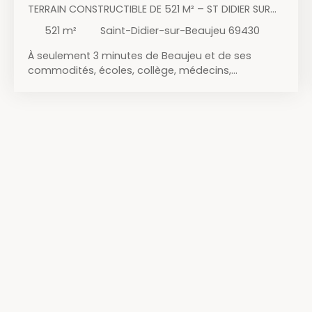
TERRAIN CONSTRUCTIBLE DE 521 M² – ST DIDIER SUR
BEAUJEU
521
m²
Saint-Didier-sur-Beaujeu 69430
À seulement 3 minutes de Beaujeu et de ses
commodités, écoles, collège, médecins,
commerces et services, découvrez ce terrain
constructible de 521 m², situé dans un secteur
pratique et facilement accessible. Entièrement
viabilisée avec eau, électricité et assainissement,
cette parcelle offre un beau potentiel pour
concrétiser votre projet de construction. Avec un
coût global terrain + construction possible à
moins de 200 000 €, ce bien représente une belle
opportunité pour devenir propriétaire dans le
secteur. Contactez-nous dès maintenant pour
plus d’informations, obtenir les plans du lot ou
organiser une visite sur place.