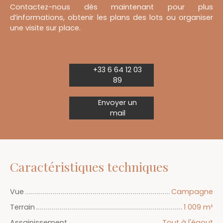
Contactez-nous dès maintenant pour plus
d’informations, obtenir les plans des lots ou organiser
une visite sur place.
+33 6 64 12 03
89
Envoyer un
mail
Caractéristiques techniques
Vue
Campagne
Terrain
1 009
m²
Assainissement
Tout à l'égout