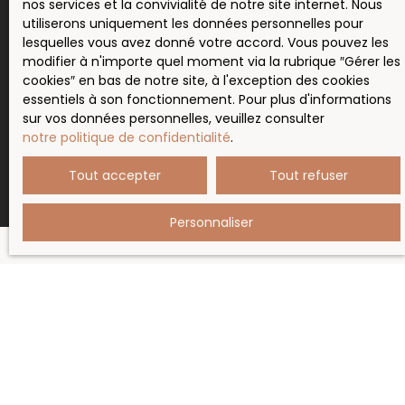
nos services et la convivialité de notre site internet. Nous
Pour en savoir plus sur le traitement de vos
utiliserons uniquement les données personnelles pour
données personnelles, veuillez consulter notre
lesquelles vous avez donné votre accord. Vous pouvez les
politique de confidentialité
.
modifier à n'importe quel moment via la rubrique ″Gérer les
cookies″ en bas de notre site, à l'exception des cookies
essentiels à son fonctionnement. Pour plus d'informations
sur vos données personnelles, veuillez consulter
Recevoir des annonces
notre politique de confidentialité
.
Tout accepter
Tout refuser
Personnaliser
JE RECHERCHE UN BIEN
Vente maison Deux-Grosnes (69860)
Location appartement Beaujeu (69430)
Vente terrain Saint-Didier-sur-Beaujeu (69430)