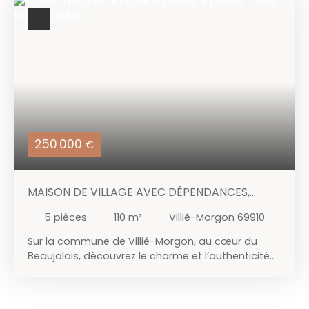
250 000
€
MAISON DE VILLAGE AVEC DÉPENDANCES,
TERRASSE ET COUR
5
pièces
110
m²
Villié-Morgon 69910
Sur la commune de Villié-Morgon, au cœur du
Beaujolais, découvrez le charme et l’authenticité
de cette belle maison de village en pierre et pisé,
rénovée avec goût et organisée en triplex. Elle
offre une pièce de vie spacieuse de 37 m² avec