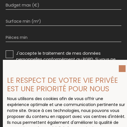
Budget max (€)
Surface min (m²)
Pièces min
J'accepte le traitement de mes données
personnelles conformément au RGPD. Si vous ne
souhaitez pas faire l'objet de prospection
commerciale par voie téléphonique, vous pouvez
vous inscrire gratuitement sur la liste d'opposition
LE RESPECT DE VOTRE VIE PRIVÉE
au démarchage téléphonique, prévu par l'article
EST UNE PRIORITÉ POUR NOUS
L223-1 du code de la consommation, sur le site
Internet www.bloctel.gouv.fr ou par courrier
Nous utilisons des cookies afin de vous offrir une
adressé à :
expérience optimale et une communication pertinente sur
notre site. Grace à ces technologies, nous pouvons vous
Société Worldline, Service Bloctel, CS 61311, 41013
proposer du contenu en rapport avec vos centres d'intérêt.
BLOIS CEDEX.
Ils nous permettent également d'améliorer la qualité de