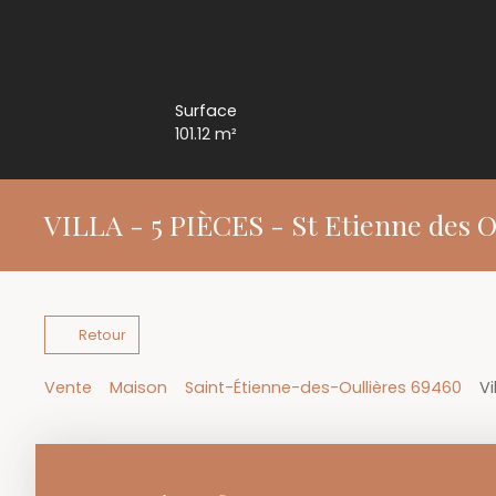
Surface
101.12
m²
VILLA - 5 PIÈCES - St Etienne des O
Retour
Vente
Maison
Saint-Étienne-des-Oullières 69460
Vi