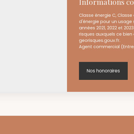
Informations c
Classe énergie C, Classe
d'énergie pour un usage s
années 2021, 2022 et 202
risques auxquels ce bien 
georisques.gouv.fr.
Agent commercial (Entrepr
Nos honoraires