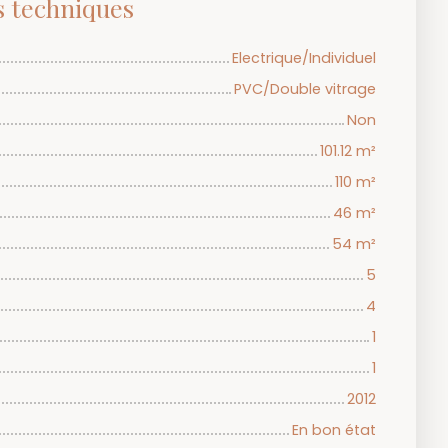
s techniques
Electrique/Individuel
PVC/Double vitrage
Non
101.12
m²
110
m²
46
m²
54
m²
5
4
1
1
2012
En bon état