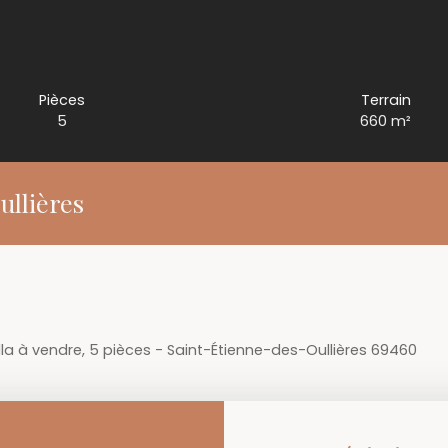
Pièces
Terrain
5
660
m²
ullières
lla à vendre, 5 pièces - Saint-Étienne-des-Oullières 69460