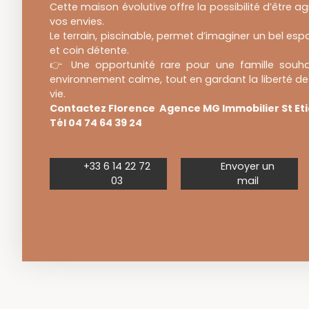
Cette maison évolutive offre la possibilité d’être 
vos envies.
Le terrain, piscinable, permet d’imaginer un bel esp
et coin détente.
👉 Une opportunité rare pour une famille souhai
environnement calme, tout en gardant la liberté de 
vie.
Contactez Florence Agence MG Immobilier St Eti
Tél 04 74 64 39 24
+33 6 14 22 72
Envoyer un
03
mail