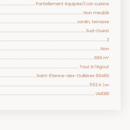
Partiellement équipée/Coin cuisine
Non meublé
Jardin, terrasse
Sud-Ouest
2
Non
660
m²
Tout à l'égout
Saint-Étienne-des-Oullières 69460
552
€ /an
VM1381