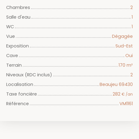
Chambres
2
Salle d'eau
1
WC
1
Vue
Dégagée
Exposition
Sud-Est
Cave
Oui
Terrain
170
m²
Niveaux (RDC inclus)
2
Localisation
Beaujeu 69430
Taxe foncière
282
€ /an
Référence
VM1161