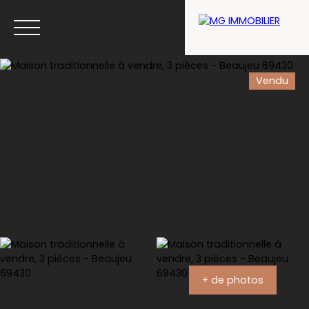
Vendu
Menu
Estimation
+ de photos