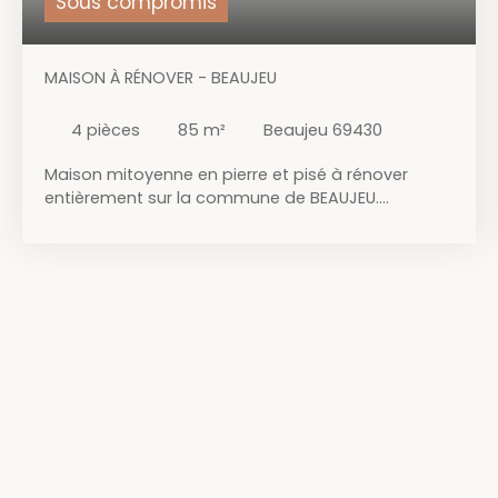
Sous compromis
MAISON À RÉNOVER - BEAUJEU
4
pièces
85
m²
Beaujeu 69430
Maison mitoyenne en pierre et pisé à rénover
entièrement sur la commune de BEAUJEU.
Habitation d'environ 85m2 habitable sur deux
niveau et élevée sur cave comprenant : Entrée,
point d'eau, salle à manger de 12m², salon 18m² le
tout séparé par des murs porteurs en pierre. A
l'étage, un dégagement faisant office de bureau
distribuant deux chambres avec une petite
hauteur sous plafond et une salle d'eau avec
toilettes. Au sous-sol : une cave, et une chaufferie
avec chaudière au fioul. Extérieur attenant,
parcelle totale de 310m2 (soustraire l'emprise du
bâtiment et l'accès pour la maison mitoyenne).
Toiture revue, assainissement individuel non