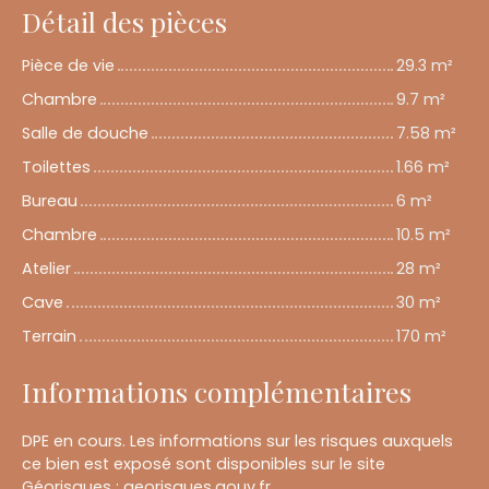
Détail des pièces
Pièce de vie
29.3 m²
Chambre
9.7 m²
Salle de douche
7.58 m²
Toilettes
1.66 m²
Bureau
6 m²
Chambre
10.5 m²
Atelier
28 m²
Cave
30 m²
Terrain
170 m²
Informations complémentaires
DPE en cours. Les informations sur les risques auxquels
ce bien est exposé sont disponibles sur le site
Géorisques : georisques.gouv.fr.