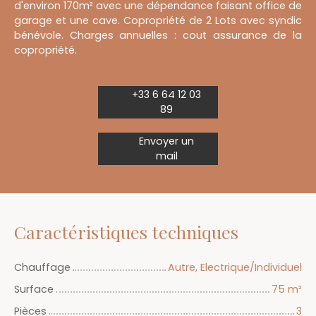
d'environ 170m² avec une dépendance faisant office de
garage et une cave. Copropriété de 2 Lots avec syndic
bénévole. Charges annuelles : cout assurance de la
copropriété.
+33 6 64 12 03
89
Envoyer un
mail
Caractéristiques techniques
Chauffage
Autre, Electrique/Individuel
Surface
75
m²
Pièces
3