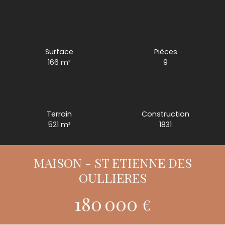
Surface
Pièces
166
m²
9
Terrain
Construction
521
m²
1831
MAISON - ST ETIENNE DES
OULLIERES
180 000
€