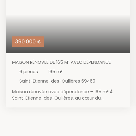
390 000
€
MAISON RÉNOVÉE DE 165 M² AVEC DÉPENDANCE
6
pièces
165
m²
Saint-Étienne-des-Oullières 69460
Maison rénovée avec dépendance – 165 m² À
Saint-Étienne-des-Oullières, au cœur du
Beaujolais, découvrez cette maison entièrement
rénovée il y a seulement 3 ans, alliant le charme
de l'ancien au confort d'aujourd'hui. Développant
environ 165 m² habitables, elle offre une belle
pièce de vie lumineuse avec cuisine ouverte, salle