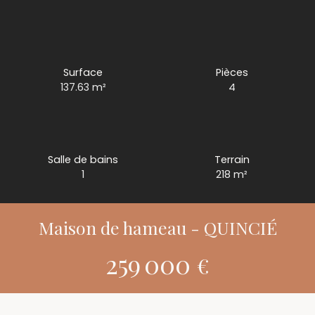
Surface
Pièces
137.63
m²
4
Salle de bains
Terrain
1
218
m²
Maison de hameau - QUINCIÉ
259 000
€