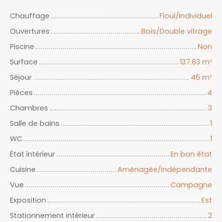
Chauffage
Fioul/Individuel
Ouvertures
Bois/Double vitrage
Piscine
Non
Surface
137.63
m²
Séjour
46
m²
Pièces
4
Chambres
3
Salle de bains
1
WC
1
État intérieur
En bon état
Cuisine
Aménagée/Indépendante
Vue
Campagne
Exposition
Est
Stationnement intérieur
2