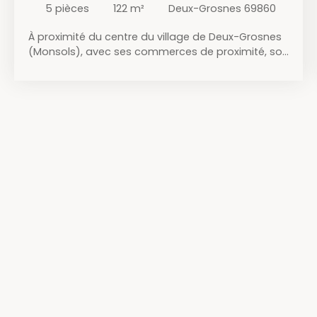
5
pièces
122
m²
Deux-Grosnes 69860
À proximité du centre du village de Deux-Grosnes
(Monsols), avec ses commerces de proximité, son
école primaire et son collège, découvrez cette
ancienne gare entièrement réhabilitée en maison
d'habitation, offrant un cadre de vie original et
plein de charme. Édifiée sur une parcelle de 254
m², cette maison mitoyenne développe environ
122 m² habitables. Au rez-de-chaussée, un vaste
hall d'entrée dessert une belle pièce de vie
lumineuse de 34,5 m² avec cuisine ouverte sur le
séjour. Une pièce supplémentaire de 12,3 m²,
pouvant faire office de salon, chambre ou cellier
selon vos besoins, ainsi qu'une salle d'eau et un
WC indépendant complètent ce niveau. À l'étage,
un second hall distribue trois chambres
confortables, une buanderie, une salle d'eau et un
WC indépendant. En sous-sol, une cave offre un
espace de stockage appréciable. Prestations :
Isolation des mursFenêtres en double