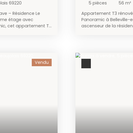
olais 69220
5
pièces
56
m²
ave – Résidence Le
Appartement T3 rénové 
6ème étage avec
Panoramic à Belleville-
mic, cet appartement T3
ascenseur de la réside
lacement privilégié et
rénové d’environ 56 m²
 hall d’entrée avec
privilégié et son agenc
etite loggia,d’un
d’un hall d’entrée ave
 d’un WC indépendant.
petite loggia,d’un salo
cie d’un parc arboré,
aménagée en trois espac
Vendu
onnement calme tout en
jeu),d’une salle d’eau,
e toutes les
bien. La résidence bénéf
. Les charges
ainsi que d’un environn
hauffage,ainsi que
de la République et de
un premier achat ou un
transports…). Les charg
Contact : Jérôme Ducroux
chauffage,ainsi que l’en
premier achat ou un inve
Contact : Jérôme Ducrou