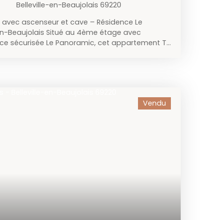
Belleville-en-Beaujolais 69220
avec ascenseur et cave – Résidence Le
en-Beaujolais Situé au 4ème étage avec
nce sécurisée Le Panoramic, cet appartement T3
 saura vous séduire par son emplacement
ement fonctionnel. Le logement se compose :
c dégagement,d’une cuisine indépendante avec
n lumineux,de deux chambres, dont une
es distincts (deux lits enfants et un coin
Vendu
et d’un WC indépendant. Une cave complète ce
icie d’un parc arboré, d’un stationnement facile
ement calme tout en étant à deux pas de la rue
 toutes les commodités (commerces, écoles,
es comprennent : l’eau froide et l’eau chaude,le
tretien du bâtiment et du parc. Idéal pour un
stissement locatif. À visiter sans tarder !
x – Agent commercial 06. 69. 79. 14. 05