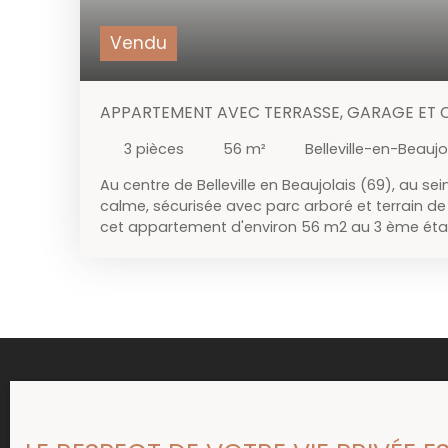
Vendu
APPARTEMENT AVEC TERRASSE, GARAGE ET 
3
pièces
56
m²
Belleville-en-Beaujo
Au centre de Belleville en Beaujolais (69), au se
calme, sécurisée avec parc arboré et terrain de
cet appartement d'environ 56 m2 au 3 ème éta
logement est composé d'un hall d'entrée, d'une c
d'un salon / séjour de 16,50 m2, d'une vaste ch
salle d'eau avec wc de 4,50 m2 et d'un cellier.
avec balcon, garage et cave. Contact : Agent
Ducroux 06. 69. 79. 14.
Vous ne trouvez pas