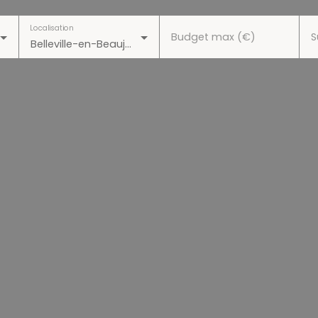
Localisation
Budget max (€)
S
Belleville-en-Beaujolais (69220)