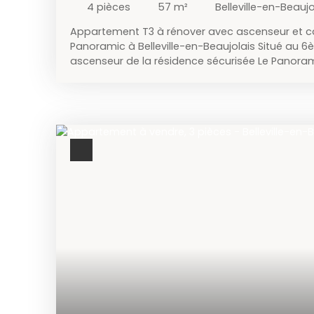
4
pièces
57
m²
Belleville-en-Beauj
Appartement T3 à rénover avec ascenseur et c
Panoramic à Belleville-en-Beaujolais Situé au 
ascenseur de la résidence sécurisée Le Panora
d’environ 57 m² saura vous séduire par son emp
sa vue dégagée. Le logement se compose : d’un
dégagement,d’une cuisine indépendante avec p
salon,de deux chambres, d’une salle de bain,et
Une cave complète ce bien. La résidence bénéfi
d’un stationnement facile ainsi que d’un envir
étant à deux pas de la rue de la République et d
commodités (commerces, écoles, transports…)
comprennent : l’eau froide et l’eau chaude,le c
l’entretien du bâtiment et du parc. Idéal pour 
investissement locatif. À visiter sans tarder ! 
– Agent commercial 06. 69. 79. 14. 05