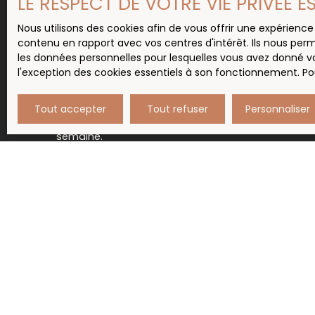
LE RESPECT DE VOTRE VIE PRIVÉE 
le bien de vos rêves ?
Nous utilisons des cookies afin de vous offrir une expérien
contenu en rapport avec vos centres d'intérêt. Ils nous perm
Contactez-nous par téléphone ou par mail, 
les données personnelles pour lesquelles vous avez donné vo
prendre rendez-vous pour échanger avec vous 
l'exception des cookies essentiels à son fonctionnement. Pou
besoins.
Nous vous invitons également à créer une alerte 
Tout accepter
Tout refuser
Personnaliser
recevoir directement les nouveaux biens qu
semaine.