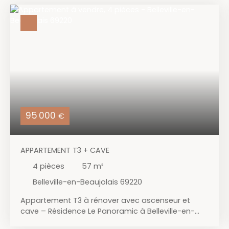
95 000
€
APPARTEMENT T3 + CAVE
4
pièces
57
m²
Belleville-en-Beaujolais 69220
Appartement T3 à rénover avec ascenseur et
cave – Résidence Le Panoramic à Belleville-en-
Beaujolais Situé au 6ème étage avec ascenseur