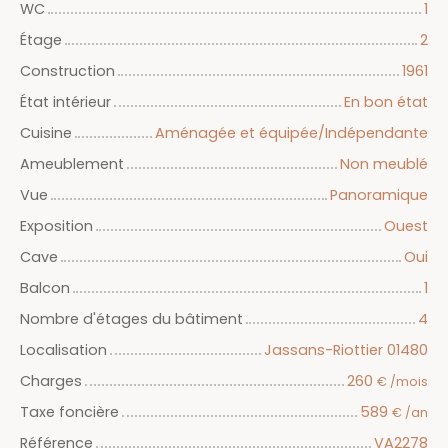
WC
1
Étage
2
Construction
1961
État intérieur
En bon état
Cuisine
Aménagée et équipée/Indépendante
Ameublement
Non meublé
Vue
Panoramique
Exposition
Ouest
Cave
Oui
Balcon
1
Nombre d'étages du bâtiment
4
Localisation
Jassans-Riottier 01480
Charges
260
€ /mois
Taxe foncière
589
€ /an
Référence
VA2278