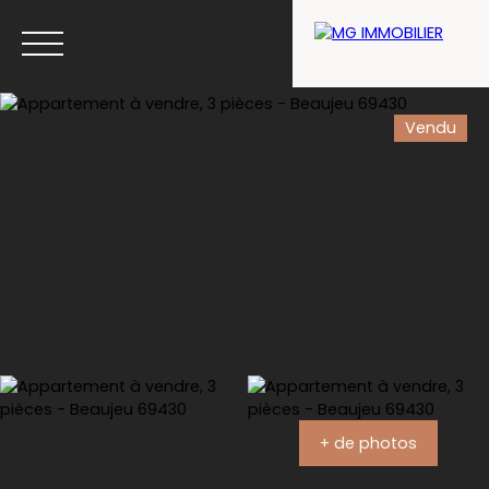
Vendu
Menu
Estimation
+ de photos