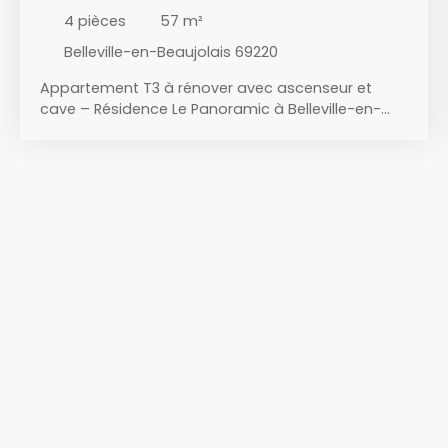
4
pièces
57
m²
Belleville-en-Beaujolais 69220
Appartement T3 à rénover avec ascenseur et
cave – Résidence Le Panoramic à Belleville-en-
Beaujolais Situé au 6ème étage avec ascenseur
de la résidence sécurisée Le Panoramic, cet
appartement T3 d’environ 57 m² saura vous
séduire par son emplacement privilégié et sa vue
dégagée. Le logement se compose : d’un hall
d’entrée avec dégagement,d’une cuisine
indépendante avec petite loggia,d’un salon,de
deux chambres, d’une salle de bain,et d’un WC
indépendant. Une cave complète ce bien. La
résidence bénéficie d’un parc arboré, d’un
stationnement facile ainsi que d’un
environnement calme tout en étant à deux pas
de la rue de la République et de toutes les
commodités (commerces, écoles, transports…).
Les charges comprennent : l’eau froide et l’eau
chaude,le chauffage,ainsi que l’entretien du