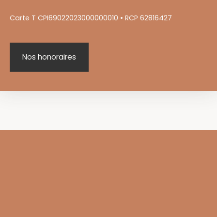
Carte T CPI69022023000000010 • RCP 62816427
Nos honoraires