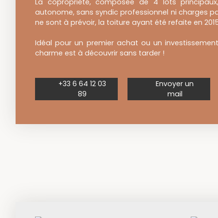
La copropriété, composée de 4 lots principau
autonome, sans syndic professionnel ni charges par
ne sont à prévoir, la toiture ayant été refaite en 2015
Idéal pour un premier achat ou un investissement 
charme est à découvrir sans tarder !
+33 6 64 12 03
Envoyer un
89
mail