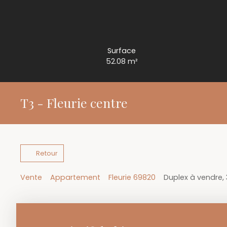
Surface
52.08
m²
T3 - Fleurie centre
Retour
Vente
Appartement
Fleurie 69820
Duplex à vendre, 