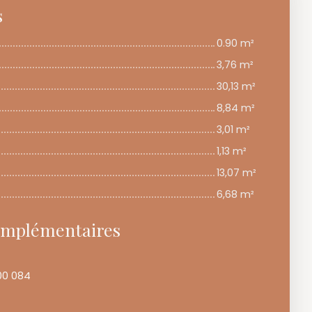
s
0.90 m²
3,76 m²
30,13 m²
8,84 m²
3,01 m²
1,13 m²
13,07 m²
6,68 m²
omplémentaires
00 084