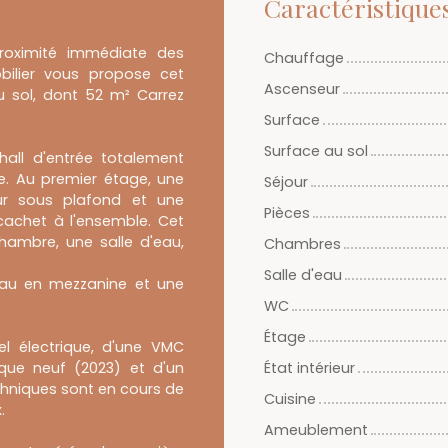
Caractéristique
roximité immédiate des
Chauffage
ilier vous propose cet
Ascenseur
u sol, dont 52 m² Carrez
Surface
Surface au sol
all d'entrée totalement
e. Au premier étage, une
Séjour
ur sous plafond et une
Pièces
achet à l'ensemble. Cet
hambre, une salle d'eau,
Chambres
Salle d'eau
eau en mezzanine et une
WC
Étage
el électrique, d'une VMC
ique neuf (2023) et d'un
État intérieur
chniques sont en cours de
Cuisine
.
Ameublement