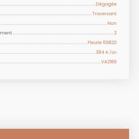
Dégagée
Traversant
Non
iment
2
Fleurie 69820
384
€ /an
VA2189