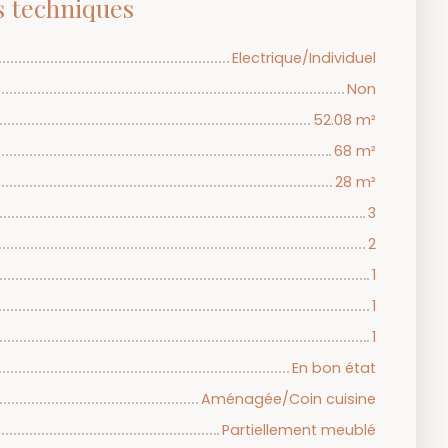
s techniques
Electrique/Individuel
Non
52.08
m²
68
m²
28
m²
3
2
1
1
1
En bon état
Aménagée/Coin cuisine
Partiellement meublé