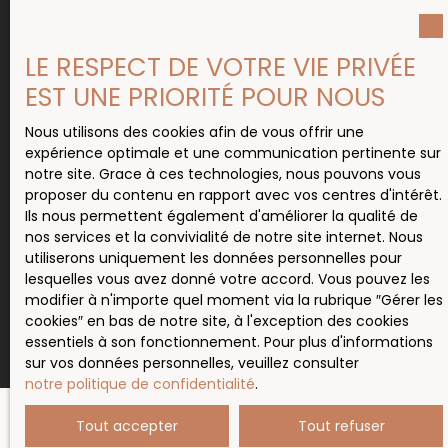
L223-1 du code de la consommation, sur le site
Internet www.bloctel.gouv.fr ou par courrier
adressé à :
LE RESPECT DE VOTRE VIE PRIVÉE
Société Worldline, Service Bloctel, CS 61311, 41013
EST UNE PRIORITÉ POUR NOUS
BLOIS CEDEX.
Nous utilisons des cookies afin de vous offrir une
Pour en savoir plus sur le traitement de vos
expérience optimale et une communication pertinente sur
données personnelles, veuillez consulter notre
notre site. Grace à ces technologies, nous pouvons vous
politique de confidentialité
.
proposer du contenu en rapport avec vos centres d'intérêt.
Ils nous permettent également d'améliorer la qualité de
nos services et la convivialité de notre site internet. Nous
utiliserons uniquement les données personnelles pour
Recevoir des annonces
lesquelles vous avez donné votre accord. Vous pouvez les
modifier à n'importe quel moment via la rubrique ″Gérer les
cookies″ en bas de notre site, à l'exception des cookies
essentiels à son fonctionnement. Pour plus d'informations
sur vos données personnelles, veuillez consulter
notre politique de confidentialité
.
Tout accepter
Tout refuser