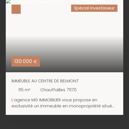
Spécial investisseur
130 000
€
IMMEUBLE AU CENTRE DE BELMONT
115
m²
Chauffailles 71170
L’agence MG IMMOBILIER vous propose en
exclusivité un immeuble en monopropriété situé
en plein centre de Belmont-de-la-Loire, à
seulement 8 minutes de Chauffailles pour un loyer
annuel de 10 800 € soit rendement locatif actuel