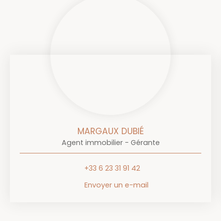
et gaz au diagnostic. Actuellement loué 440 € par
mois. Les trois logements disposent d’un accès à
une cave commune située en sous-sol. Le plus de
cet immeuble : son emplacement au coeur du
village avec proximité immédiate des commerces
et services, la vue sur la place entièrement
rénovée cette année avec de nombreuses places
de parking, l’absence de charges à prévoir étant
donné que l’immeuble est en monopropriété.
Actuellement intégralement loué, l’immeuble offre
une rentabilité brute de 8,3 % . Bon état général du
gros oeuvre et des appartements. Ce bien vous
MARGAUX DUBIÉ
correspond, n’hésitez pas à nous contacter au 04
Agent immobilier - Gérante
74 65 39 24 pour venir le visiter.
+33 6 23 31 91 42
Envoyer un e-mail